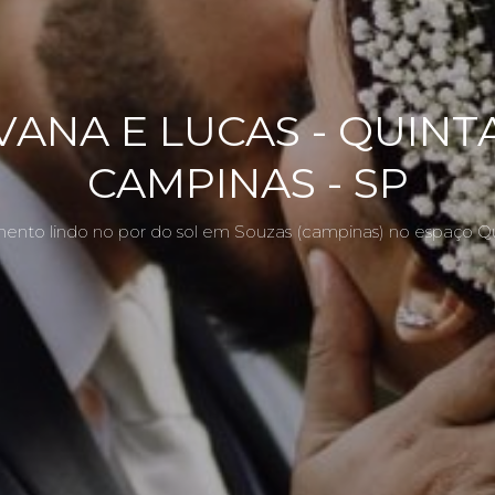
ANA E LUCAS - QUINT
CAMPINAS - SP
nto lindo no por do sol em Souzas (campinas) no espaço Qu