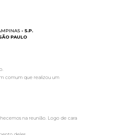
AMPINAS
- S.P.
 SÃO PAULO
o.
 em comum que realizou um
nhecemos na reunião. Logo de cara
mento deles.