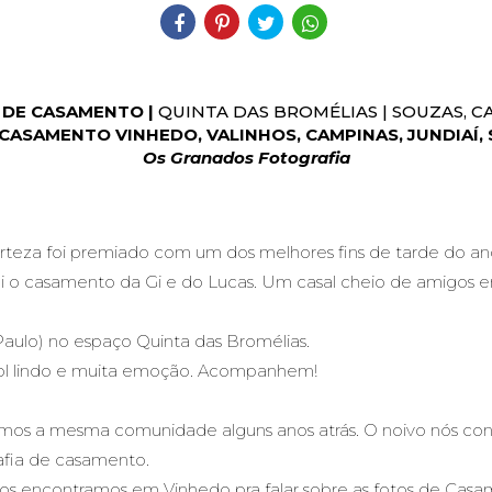
 DE CASAMENTO |
QUINTA DAS BROMÉLIAS | SOUZAS, C
CASAMENTO VINHEDO, VALINHOS, CAMPINAS, JUNDIAÍ,
Os Granados Fotografia
teza foi premiado com um dos melhores fins de tarde do an
i o casamento da Gi e do Lucas. Um casal cheio de amigos
ulo) no espaço Quinta das Bromélias.
 sol lindo e muita emoção. Acompanhem!
amos a mesma comunidade alguns anos atrás. O noivo nós co
afia de casamento.
 encontramos em Vinhedo pra falar sobre as fotos de Casa