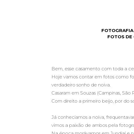
FOTOGRAFIA
F
OTOS DE 
Bem, esse casamento com toda a cer
Hoje vamos contar em fotos como fo
verdadeiro sonho de noiva.
Casaram em Souzas (Campinas, São Pa
Com direito a primeiro beijo, por do
Já conheciamos a noiva, frequentav
vimos a paixão de ambos pela fotogr
Na época morávamos em Jundiaí e nos